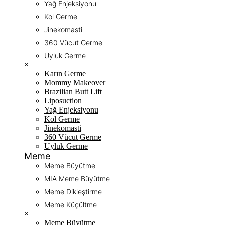
Yağ Enjeksiyonu
Kol Germe
Jinekomasti
360 Vücut Germe
Uyluk Germe
×
Karın Germe
Mommy Makeover
Brazilian Butt Lift
Liposuction
Yağ Enjeksiyonu
Kol Germe
Jinekomasti
360 Vücut Germe
Uyluk Germe
Meme
Meme Büyütme
MIA Meme Büyütme
Meme Dikleştirme
Meme Küçültme
×
Meme Büyütme