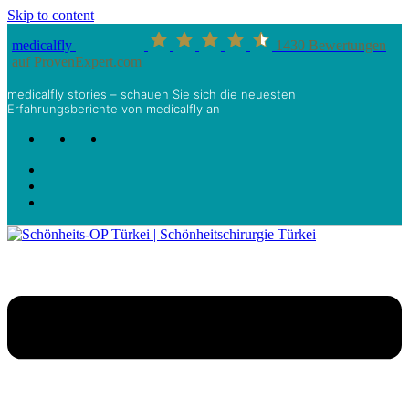
Skip to content
medicalfly
1430
Bewertungen
auf ProvenExpert.com
medicalfly stories
– schauen Sie sich die neuesten
Erfahrungsberichte von medicalfly an