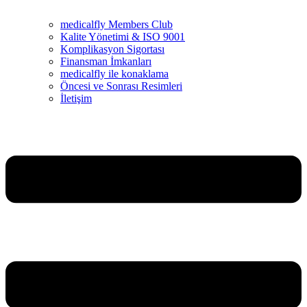
medicalfly Members Club
Kalite Yönetimi & ISO 9001
Komplikasyon Sigortası
Finansman İmkanları
medicalfly ile konaklama
Öncesi ve Sonrası Resimleri
İletişim