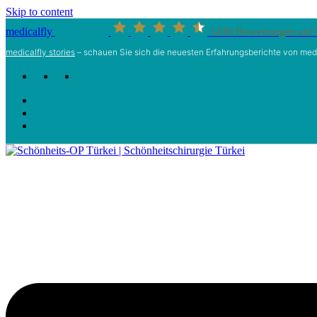
Skip to content
medicalfly
1430
Bewertungen auf 
medicalfly stories
– schauen Sie sich die neuesten Erfahrungsberichte von medi