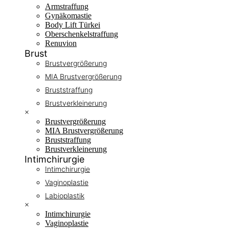
Armstraffung
Gynäkomastie
Body Lift Türkei
Oberschenkelstraffung
Renuvion
Brust
Brustvergrößerung
MIA Brustvergrößerung
Bruststraffung
Brustverkleinerung
×
Brustvergrößerung
MIA Brustvergrößerung
Bruststraffung
Brustverkleinerung
Intimchirurgie
Intimchirurgie
Vaginoplastie
Labioplastik
×
Intimchirurgie
Vaginoplastie