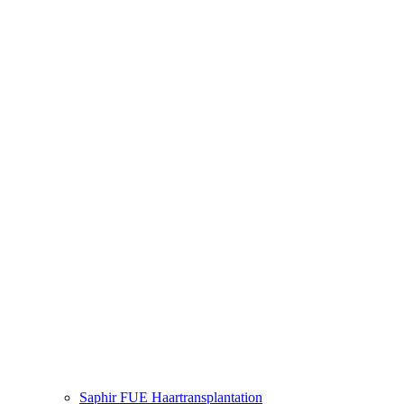
Saphir FUE Haartransplantation