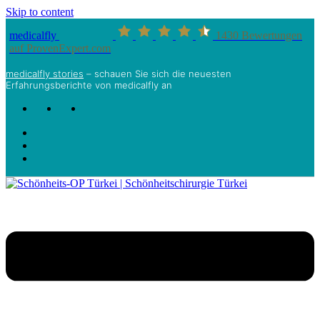
Skip to content
medicalfly
1430
Bewertungen
auf ProvenExpert.com
medicalfly stories
– schauen Sie sich die neuesten
Erfahrungsberichte von medicalfly an