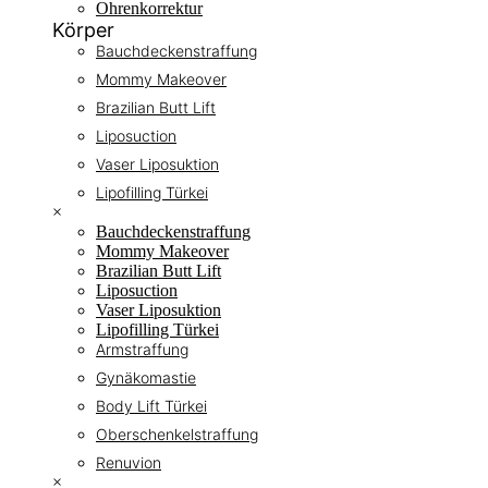
Ohrenkorrektur
Körper
Bauchdeckenstraffung
Mommy Makeover
Brazilian Butt Lift
Liposuction
Vaser Liposuktion
Lipofilling Türkei
×
Bauchdeckenstraffung
Mommy Makeover
Brazilian Butt Lift
Liposuction
Vaser Liposuktion
Lipofilling Türkei
Armstraffung
Gynäkomastie
Body Lift Türkei
Oberschenkelstraffung
Renuvion
×