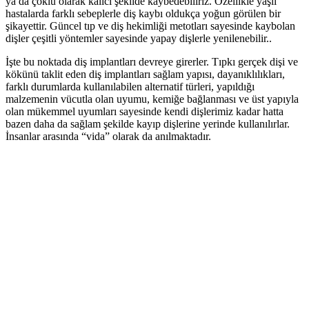
ya da çoklu olarak kalıcı şekilde kaybedebiliriz. Özellikle yaşlı
hastalarda farklı sebeplerle diş kaybı oldukça yoğun görülen bir
şikayettir. Güncel tıp ve diş hekimliği metotları sayesinde kaybolan
dişler çeşitli yöntemler sayesinde yapay dişlerle yenilenebilir..
İşte bu noktada diş implantları devreye girerler. Tıpkı gerçek dişi ve
kökünü taklit eden diş implantları sağlam yapısı, dayanıklılıkları,
farklı durumlarda kullanılabilen alternatif türleri, yapıldığı
malzemenin vücutla olan uyumu, kemiğe bağlanması ve üst yapıyla
olan mükemmel uyumları sayesinde kendi dişlerimiz kadar hatta
bazen daha da sağlam şekilde kayıp dişlerine yerinde kullanılırlar.
İnsanlar arasında “vida” olarak da anılmaktadır.