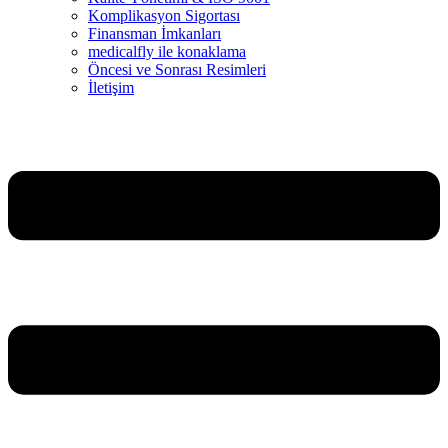
Komplikasyon Sigortası
Finansman İmkanları
medicalfly ile konaklama
Öncesi ve Sonrası Resimleri
İletişim