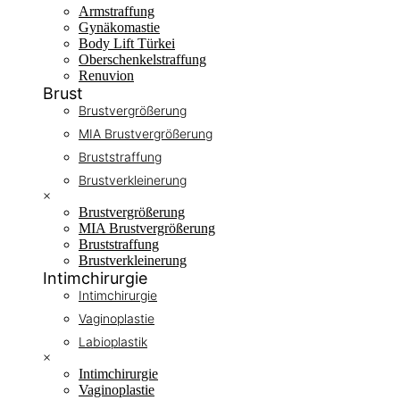
Armstraffung
Gynäkomastie
Body Lift Türkei
Oberschenkelstraffung
Renuvion
Brust
Brustvergrößerung
MIA Brustvergrößerung
Bruststraffung
Brustverkleinerung
×
Brustvergrößerung
MIA Brustvergrößerung
Bruststraffung
Brustverkleinerung
Intimchirurgie
Intimchirurgie
Vaginoplastie
Labioplastik
×
Intimchirurgie
Vaginoplastie