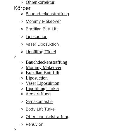
Ohrenkorrektur
Körper
Bauchdeckenstraffung
Mommy Makeover
Brazilian Butt Lift
Liposuction
Vaser Liposuktion
Lipofilling Türkei
×
Bauchdeckenstraffung
Mommy Makeover
Brazilian Butt Lift
Liposuction
Vaser Liposuktion
Lipofilling Türkei
Armstraffung
Gynäkomastie
Body Lift Türkei
Oberschenkelstraffung
Renuvion
×