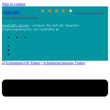
Skip to content
medicalfly
1430
Bewertungen
auf ProvenExpert.com
medicalfly stories
– schauen Sie sich die neuesten
Erfahrungsberichte von medicalfly an