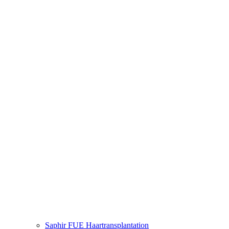
Saphir FUE Haartransplantation