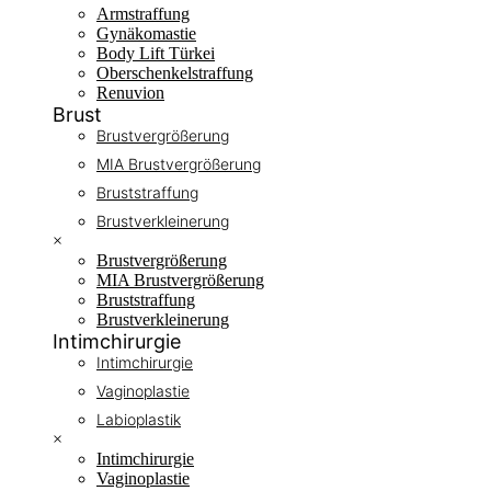
Armstraffung
Gynäkomastie
Body Lift Türkei
Oberschenkelstraffung
Renuvion
Brust
Brustvergrößerung
MIA Brustvergrößerung
Bruststraffung
Brustverkleinerung
×
Brustvergrößerung
MIA Brustvergrößerung
Bruststraffung
Brustverkleinerung
Intimchirurgie
Intimchirurgie
Vaginoplastie
Labioplastik
×
Intimchirurgie
Vaginoplastie