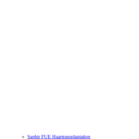
Saphir FUE Haartransplantation