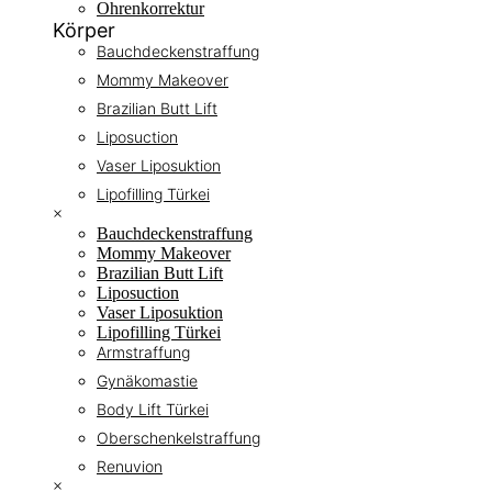
Ohrenkorrektur
Körper
Bauchdeckenstraffung
Mommy Makeover
Brazilian Butt Lift
Liposuction
Vaser Liposuktion
Lipofilling Türkei
×
Bauchdeckenstraffung
Mommy Makeover
Brazilian Butt Lift
Liposuction
Vaser Liposuktion
Lipofilling Türkei
Armstraffung
Gynäkomastie
Body Lift Türkei
Oberschenkelstraffung
Renuvion
×