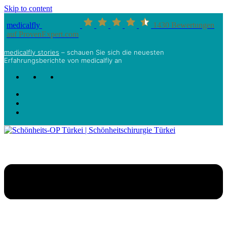
Skip to content
medicalfly
1430
Bewertungen
auf ProvenExpert.com
medicalfly stories
– schauen Sie sich die neuesten
Erfahrungsberichte von medicalfly an